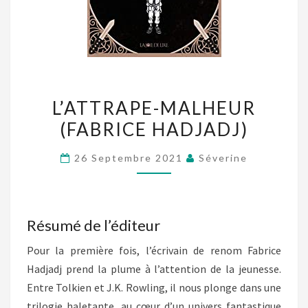
L’ATTRAPE-
L’ATTRAPE-MALHEUR
MALHEUR
(FABRICE HADJADJ)
(FABRICE
HADJADJ)
26 Septembre 2021
Séverine
Résumé de l’éditeur
Pour la première fois, l’écrivain de renom Fabrice
Hadjadj prend la plume à l’attention de la jeunesse.
Entre Tolkien et J.K. Rowling, il nous plonge dans une
trilogie haletante, au cœur d’un univers fantastique