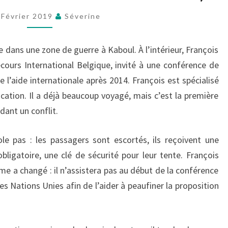
DE
LA
 Février 2019
Séverine
POUSSIÈRE
AFGHANE
se dans une zone de guerre à Kaboul. À l’intérieur, François
(BERTRAND
ours International Belgique, invité à une conférence de
MAINDIAUX)
 l’aide internationale après 2014. François est spécialisé
ication. Il a déjà beaucoup voyagé, mais c’est la première
ndant un conflit.
ole pas : les passagers sont escortés, ils reçoivent une
ligatoire, une clé de sécurité pour leur tente. François
 a changé : il n’assistera pas au début de la conférence
s Nations Unies afin de l’aider à peaufiner la proposition