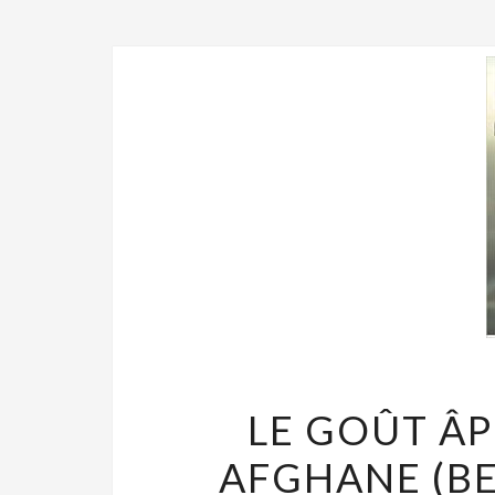
LE GOÛT ÂP
AFGHANE (B