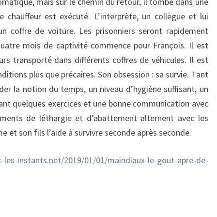
plomatique, mais sur le chemin du retour, il tombe dans une
chauffeur est exécuté. L’interprète, un collègue et lui
n coffre de voiture. Les prisonniers seront rapidement
uatre mois de captivité commence pour François. Il est
rs transporté dans différents coffres de véhicules. Il est
nditions plus que précaires. Son obsession : sa survie. Tant
rder la notion du temps, un niveau d’hygiène suffisant, un
ant quelques exercices et une bonne communication avec
oments de léthargie et d’abattement alternent avec les
et son fils l’aide à survivre seconde après seconde.
et-les-instants.net/2019/01/01/maindiaux-le-gout-apre-de-