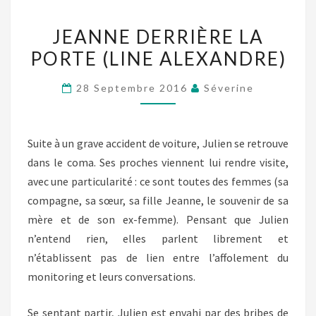
JEANNE
JEANNE DERRIÈRE LA
DERRIÈRE
PORTE (LINE ALEXANDRE)
LA
PORTE
28 Septembre 2016
Séverine
(LINE
ALEXANDRE)
Suite à un grave accident de voiture, Julien se retrouve
dans le coma. Ses proches viennent lui rendre visite,
avec une particularité : ce sont toutes des femmes (sa
compagne, sa sœur, sa fille Jeanne, le souvenir de sa
mère et de son ex-femme). Pensant que Julien
n’entend rien, elles parlent librement et
n’établissent pas de lien entre l’affolement du
monitoring et leurs conversations.
Se sentant partir, Julien est envahi par des bribes de