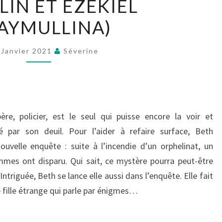
LIN ET EZEKIEL
N’EST
QU’UN
AYMULLINA)
DÉBUT
(AMBELIN
 Janvier 2021
Séverine
ET
EZEKIEL
KWAYMULLINA)
re, policier, est le seul qui puisse encore la voir et
 par son deuil. Pour l’aider à refaire surface, Beth
ouvelle enquête : suite à l’incendie d’un orphelinat, un
mes ont disparu. Qui sait, ce mystère pourra peut-être
ntriguée, Beth se lance elle aussi dans l’enquête. Elle fait
e fille étrange qui parle par énigmes…