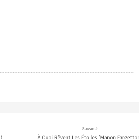
Suivant
)
À Quoi Rêvent Les Étoiles (Manon Fargetto