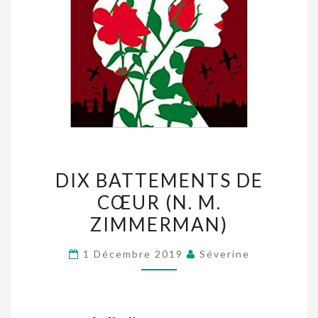
DIX
DIX BATTEMENTS DE
BATTEMENTS
CŒUR (N. M.
DE
ZIMMERMAN)
CŒUR
(N.
1 Décembre 2019
Séverine
M.
ZIMMERMAN)