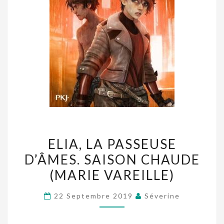
ELIA,
ELIA, LA PASSEUSE
LA
D’ÂMES. SAISON CHAUDE
PASSEUSE
(MARIE VAREILLE)
D’ÂMES.
SAISON
22 Septembre 2019
Séverine
CHAUDE
(MARIE