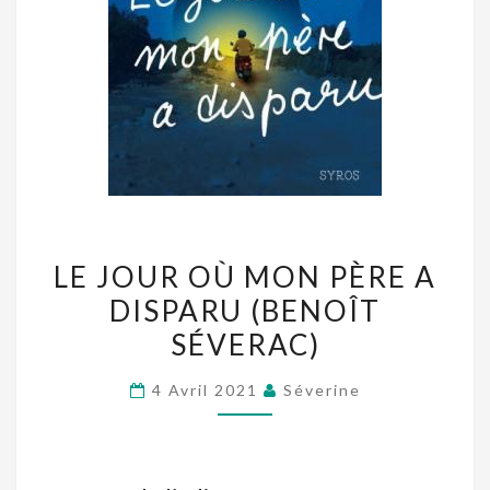
LE
LE JOUR OÙ MON PÈRE A
JOUR
DISPARU (BENOÎT
OÙ
SÉVERAC)
MON
PÈRE
4 Avril 2021
Séverine
A
DISPARU
(BENOÎT
SÉVERAC)