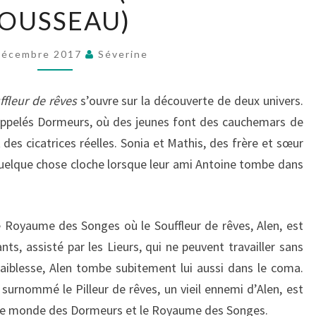
OUSSEAU)
RÊVES
(BÉRENGÈRE
ROUSSEAU)
Décembre 2017
Séverine
ffleur de rêves
s’ouvre sur la découverte de deux univers.
, appelés Dormeurs, où des jeunes font des cauchemars de
t des cicatrices réelles. Sonia et Mathis, des frère et sœur
uelque chose cloche lorsque leur ami Antoine tombe dans
 Royaume des Songes où le Souffleur de rêves, Alen, est
ts, assisté par les Lieurs, qui ne peuvent travailler sans
faiblesse, Alen tombe subitement lui aussi dans le coma.
 surnommé le Pilleur de rêves, un vieil ennemi d’Alen, est
e le monde des Dormeurs et le Royaume des Songes.