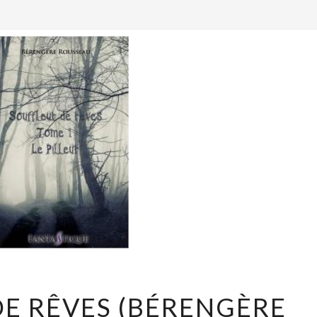
SOUFFLEUR
E RÊVES (BÉRENGÈRE
DE