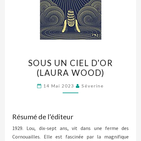
SOUS
SOUS UN CIEL D’OR
UN
(LAURA WOOD)
CIEL
D’OR
14 Mai 2023
Séverine
(LAURA
WOOD)
Résumé de l’éditeur
1929. Lou, dix-sept ans, vit dans une ferme des
Cornouailles. Elle est fascinée par la magnifique