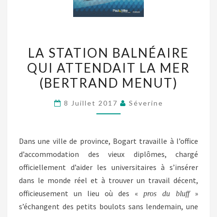
LA
LA STATION BALNÉAIRE
STATION
QUI ATTENDAIT LA MER
BALNÉAIRE
(BERTRAND MENUT)
QUI
ATTENDAIT
8 Juillet 2017
Séverine
LA
MER
(BERTRAND
Dans une ville de province, Bogart travaille à l’office
MENUT)
d’accommodation des vieux diplômes, chargé
officiellement d’aider les universitaires à s’insérer
dans le monde réel et à trouver un travail décent,
officieusement un lieu où des «
»
pros du bluff
s’échangent des petits boulots sans lendemain, une