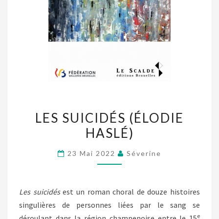
LES
LES SUICIDÉS (ÉLODIE
SUICIDÉS
HASLÉ)
(ÉLODIE
HASLÉ)
23 Mai 2022
Séverine
Les suicidés
est un roman choral de douze histoires
singulières de personnes liées par le sang se
e
déroulant dans la région champenoise entre le 15